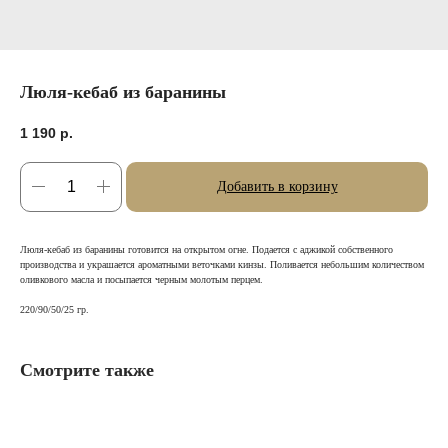
Люля-кебаб из баранины
1 190
р.
Добавить в корзину
Люля-кебаб из баранины готовится на открытом огне. Подается с аджикой собственного
производства и украшается ароматными веточками кинзы. Поливается небольшим количеством
оливкового масла и посыпается черным молотым перцем.
220/90/50/25 гр.
Смотрите также