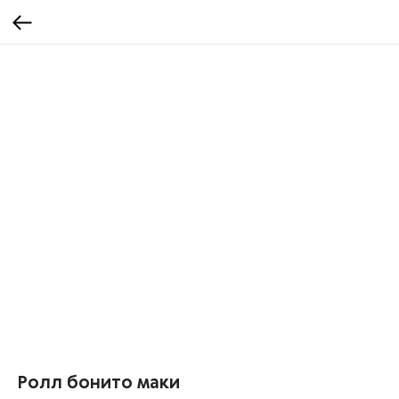
Ролл бонито маки