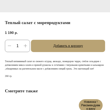
Теплый салат с морепродуктами
1 190
р.
Добавить в корзину
Теплый витаминный салат из свежего огурца, авокадо, помидоров черри, стебля сельдерея с
добавлением микса салата и пряной рукколы в сочетании с тигровыми креветками и кальмаром
,обжаренных на растительном масле с добавлением специй гриль. Это настоящий хит!
260 гр.
Смотрите также
Новинка !
Рекомендуем
к вину